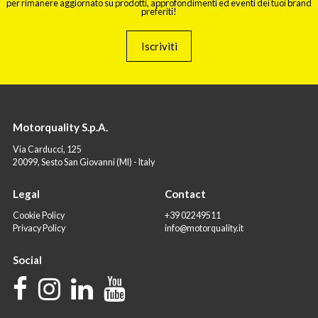
per rimanere aggiornato su prodotti, approfondimenti ed eventi dei tuoi brand
preferiti!
Iscriviti
Motorquality S.p.A.
Via Carducci, 125
20099, Sesto San Giovanni (MI) - Italy
Legal
Contact
Cookie Policy
+39 02249511
Privacy Policy
info@motorquality.it
Social