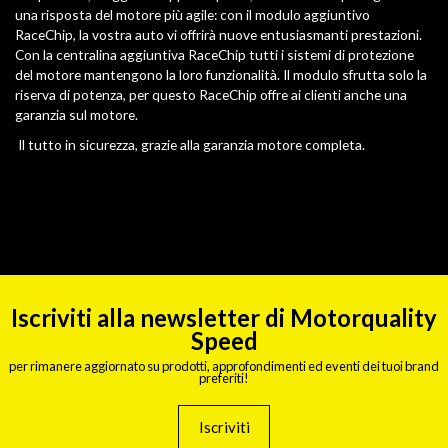
una risposta del motore più agile: con il modulo aggiuntivo
RaceChip, la vostra auto vi offrirà nuove entusiasmanti prestazioni.
Con la centralina aggiuntiva RaceChip tutti i sistemi di protezione
del motore mantengono la loro funzionalità. Il modulo sfrutta solo la
riserva di potenza, per questo RaceChip offre ai clienti anche una
garanzia sul motore.
Il tutto in sicurezza, grazie alla garanzia motore completa.
Iscriviti alla newsletter di Motorquality
Speed
per rimanere aggiornato su prodotti, approfondimenti ed eventi dei tuoi brand
preferiti!
Iscriviti