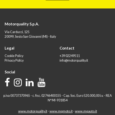
Motorquality S.p.A.
Via Carducci, 125
20099, Sesto San Giovanni (MI) - Italy
Legal
Contact
Cookie Policy
+39 02249511
Privacy Policy
info@motorquality.it
Social
p.iva 00737370965 - c. fisc. 02746400155 - Cap. Soc. Euro 520.000,00 i.v. - REA
N° MI-931854
www.motorquality.it
-
www.mqmoto.it
-
www.mqauto.it