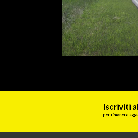
Iscriviti
per rimanere aggi