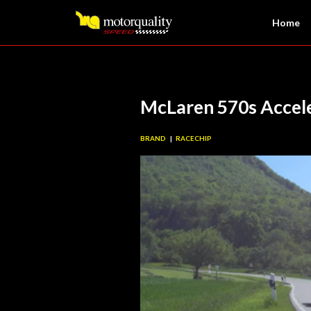
Logo
Home
McLaren 570s Accele
BRAND
RACECHIP