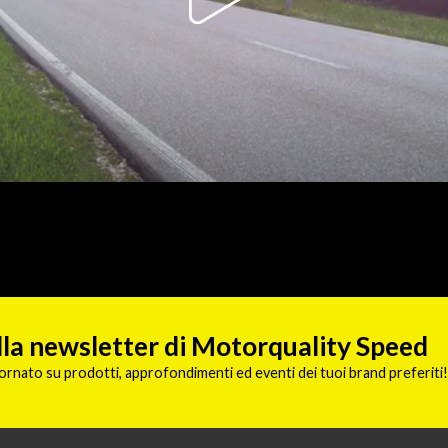
 alla newsletter di Motorquality Speed
ornato su prodotti, approfondimenti ed eventi dei tuoi brand preferiti!