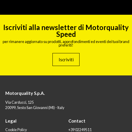
Iscriviti alla newsletter di Motorquality
Speed
per rimanere aggiornato su prodotti, approfondimenti ed eventi dei tuoi brand
preferiti!
Iscriviti
Motorquality S.p.A.
Via Carducci, 125
20099, Sesto San Giovanni (MI) - Italy
Legal
Contact
Cookie Policy
+39 02249511